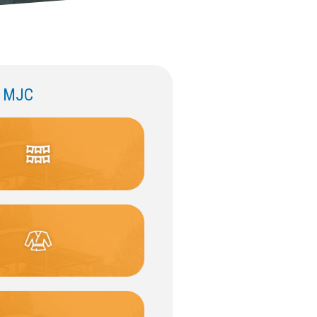
e MJC