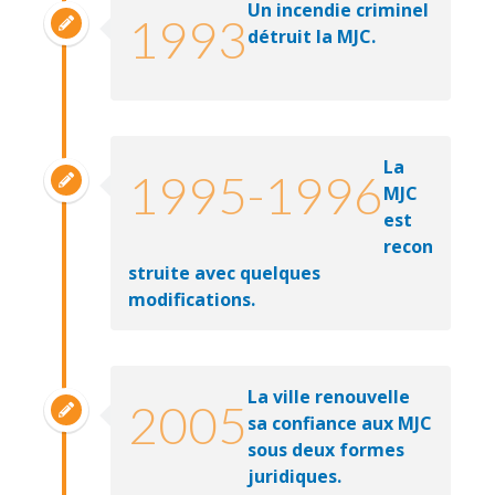
Un incendie criminel
1993
détruit la MJC.
La
1995-1996
MJC
est
recon
struite avec quelques
modifications.
La ville renouvelle
2005
sa confiance aux MJC
sous deux formes
juridiques.