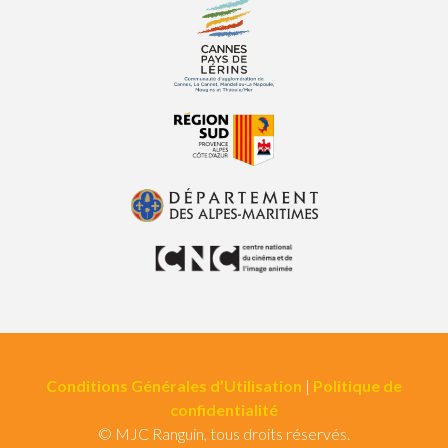
Conditions Générales d’Utilisation
|
Politique de
confidentialité
© MJC Ranguin, tous droits réservés.