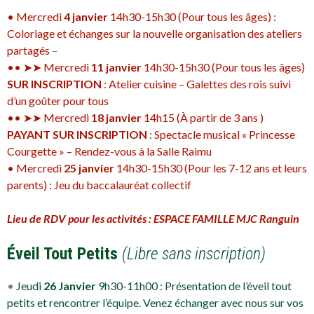
• Mercredi
4 janvier
14h30-15h30 (
Pour tous les âges
) :
Coloriage et échanges sur la nouvelle organisation des ateliers
partagés
–
•
• ➤➤
Mercredi
11 janvier
14h30-15h30
(
Pour tous les âges
)
SUR INSCRIPTION
: Atelier cuisine – Galettes des rois suivi
d’un goûter pour tous
•
• ➤➤
Mercredi
18 janvier
14h15 (À partir de 3 ans )
PAYANT SUR INSCRIPTION
: Spectacle musical « Princesse
Courgette » – Rendez-vous à la Salle Raimu
•
Mercredi
25 janvier
14h30-15h30 (Pour les 7-12 ans et leurs
parents) : Jeu du baccalauréat collectif
Lieu de RDV pour les activités : ESPACE FAMILLE MJC Ranguin
Éveil Tout Petits
(Libre sans inscription)
•
Jeudi
26 Janvier
9h30-11h00 : Présentation de l’éveil tout
petits et rencontrer l’équipe. Venez échanger avec nous sur vos